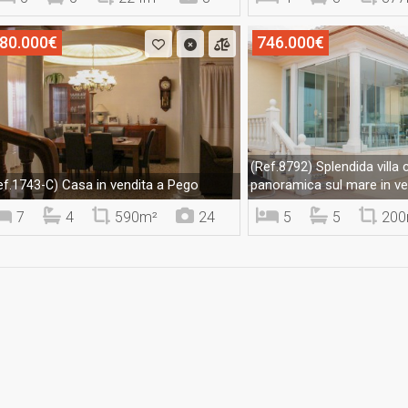
80.000€
746.000€
Splendida villa 
(Ref.8792)
Casa in vendita a Pego
panoramica sul mare in ve
ef.1743-C)
7
4
590m²
24
5
5
200