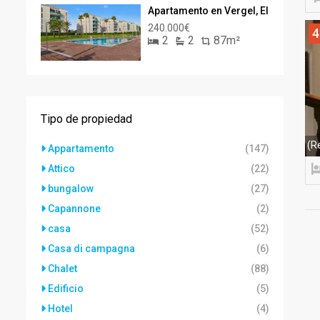
Apartamento en Vergel, El
240.000€
4
2
2
87m²
Tipo de propiedad
(R
Appartamento
(147)
Attico
(22)
bungalow
(27)
Capannone
(2)
casa
(52)
Casa di campagna
(6)
Chalet
(88)
Edificio
(5)
Hotel
(4)