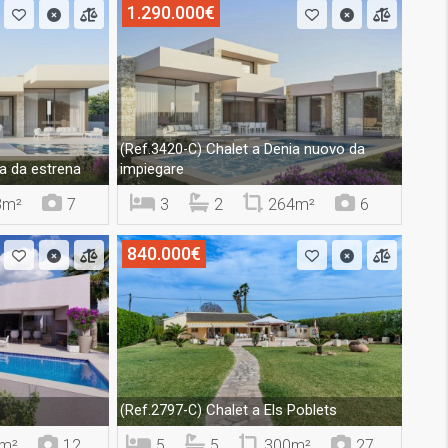
1.290.000€
Chalet a Denia nuovo da
(Ref.3420-C)
a da estrena
impiegare
3m²
7
3
2
264m²
6
840.000€
Chalet a Els Poblets
(Ref.2797-C)
m²
12
5
5
300m²
27