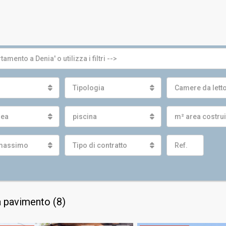
Tipologia
Camere da lett
nea
piscina
m² area costru
massimo
Tipo di contratto
a pavimento (8)