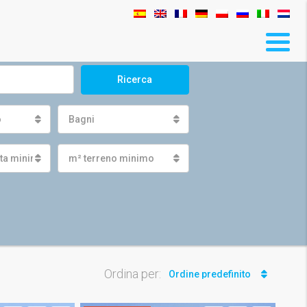
Ricerca
o
Bagni
ita minima
m² terreno minimo
Ordina per:
Ordine predefinito