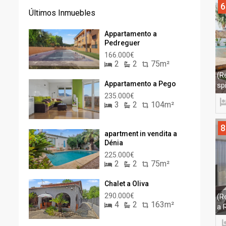
6
Últimos Inmuebles
Appartamento a
Pedreguer
166.000€
2
2
75m²
(R
Appartamento a Pego
sp
235.000€
3
2
104m²
8
apartment in vendita a
Dénia
225.000€
2
2
75m²
Chalet a Oliva
290.000€
(R
4
2
163m²
a 