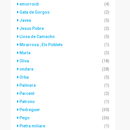
emorroidi
(4)
Gata de Gorgos
(2)
Javea
(5)
Jesus Pobre
(2)
Llosa de Camacho
(5)
Mirarrosa , Els Poblets
(1)
Murla
(3)
Oliva
(18)
ondara
(28)
Orba
(5)
Palmera
(1)
Parcent
(2)
Patrono
(1)
Pedreguer
(30)
Pego
(26)
Pietra miliare
(1)