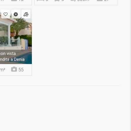
con vista
ndita a Denia
m²
55