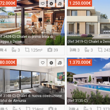
72.000€
1.250.000€
Chalet in prima linea di
ef.3424-C)
iaggia a Denia
Chalet a Deni
(Ref.3419-C)
4
3
125m²
39
3
3
24
80.000€
1.370.000€
Chalet di nuova costruzione
ef.3148-C)
Ràfol de Almunia
(Ref.3135-C)
5
5
224m²
8
4
3
377