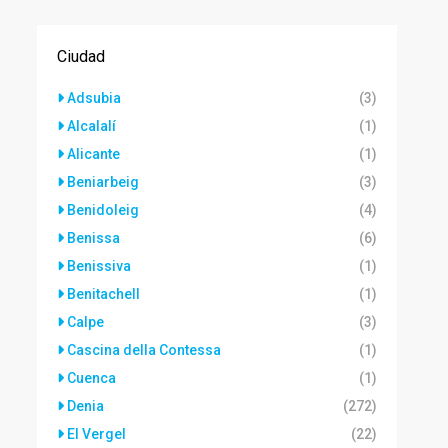
Ciudad
Adsubia
(3)
Alcalalí
(1)
Alicante
(1)
Beniarbeig
(3)
Benidoleig
(4)
Benissa
(6)
Benissiva
(1)
Benitachell
(1)
Calpe
(3)
Cascina della Contessa
(1)
Cuenca
(1)
Denia
(272)
El Vergel
(22)