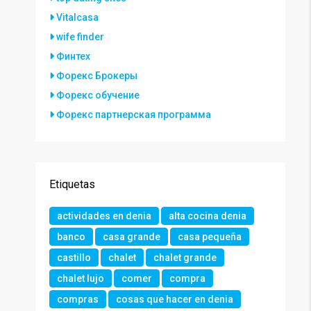
Vitalcasa
wife finder
Финтех
Форекс Брокеры
Форекс обучение
Форекс партнерская программа
Etiquetas
actividades en denia
alta cocina denia
banco
casa grande
casa pequeña
castillo
chalet
chalet grande
chalet lujo
comer
compra
compras
cosas que hacer en denia