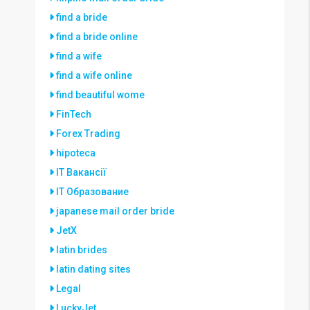
find a bride
find a bride online
find a wife
find a wife online
find beautiful wome
FinTech
Forex Trading
hipoteca
IT Вакансії
IT Образование
japanese mail order bride
JetX
latin brides
latin dating sites
Legal
LuckyJet