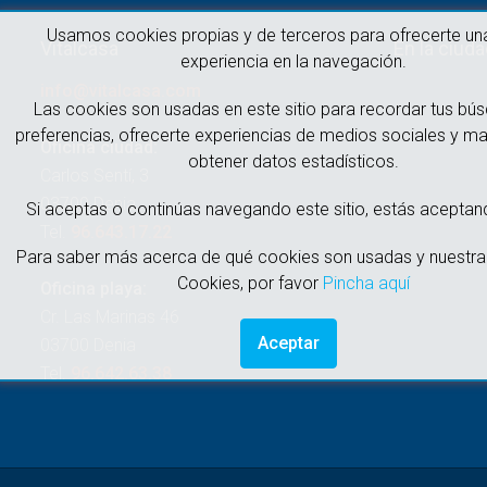
Usamos cookies propias y de terceros para ofrecerte un
Vitalcasa
En la ciud
experiencia en la navegación.
info@vitalcasa.com
Las cookies son usadas en este sitio para recordar tus bú
preferencias, ofrecerte experiencias de medios sociales y ma
Oficina ciudad:
obtener datos estadísticos.
Carlos Sentí, 3
03700 Denia
Si aceptas o continúas navegando este sitio, estás aceptan
Tel.
96.643.17.22
Para saber más acerca de qué cookies son usadas y nuestra 
Cookies, por favor
Pincha aquí
Oficina playa:
Cr. Las Marinas 46
Aceptar
03700 Denia
Tel.
96.642.63.38