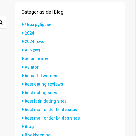
Categorías del Blog
! Без рубрики
2024
2024news
AI News
asian brides
Aviator
beautiful women
best dating reviews
best dating sites
best latin dating sites
best mail order bride sites
best mail order brides sites
Blog
Bookkeeping