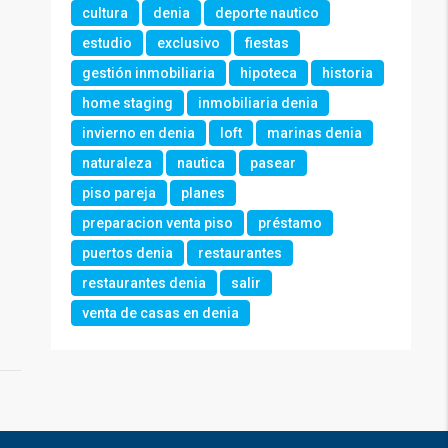
cultura
denia
deporte nautico
estudio
exclusivo
fiestas
gestión inmobiliaria
hipoteca
historia
home staging
inmobiliaria denia
invierno en denia
loft
marinas denia
naturaleza
nautica
pasear
piso pareja
planes
preparacion venta piso
préstamo
puertos denia
restaurantes
restaurantes denia
salir
venta de casas en denia