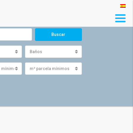
Buscar
Baños
s mínimos
m² parcela mínimos