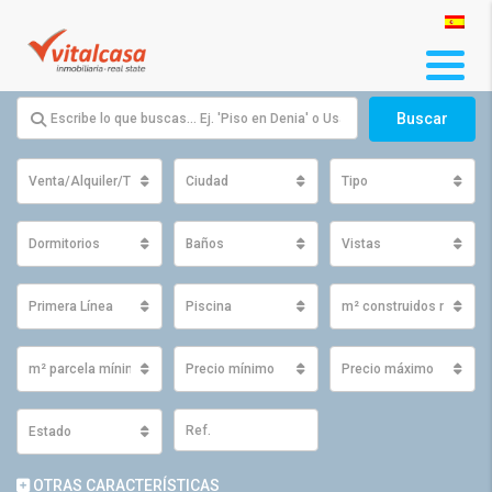
Buscar
Venta/Alquiler/Traspaso
Ciudad
Tipo
Dormitorios
Baños
Vistas
Primera Línea
Piscina
m² construidos mínimo
m² parcela mínimos
Precio mínimo
Precio máximo
Estado
OTRAS CARACTERÍSTICAS