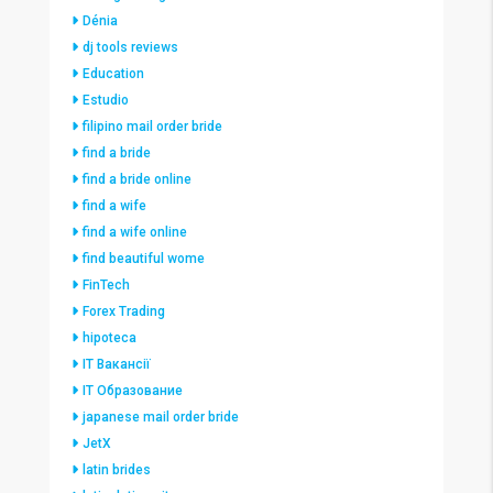
Dénia
dj tools reviews
Education
Estudio
filipino mail order bride
find a bride
find a bride online
find a wife
find a wife online
find beautiful wome
FinTech
Forex Trading
hipoteca
IT Вакансії
IT Образование
japanese mail order bride
JetX
latin brides