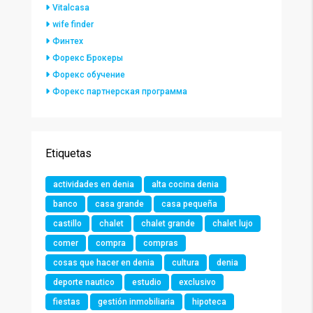
Vitalcasa
wife finder
Финтех
Форекс Брокеры
Форекс обучение
Форекс партнерская программа
Etiquetas
actividades en denia
alta cocina denia
banco
casa grande
casa pequeña
castillo
chalet
chalet grande
chalet lujo
comer
compra
compras
cosas que hacer en denia
cultura
denia
deporte nautico
estudio
exclusivo
fiestas
gestión inmobiliaria
hipoteca