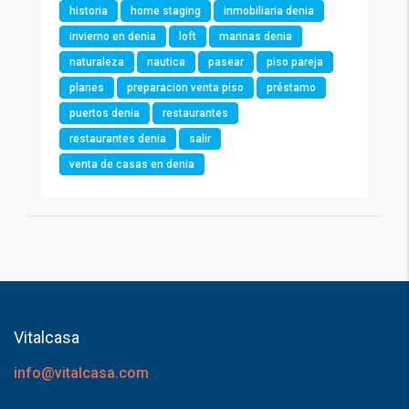
historia
home staging
inmobiliaria denia
invierno en denia
loft
marinas denia
naturaleza
nautica
pasear
piso pareja
planes
preparacion venta piso
préstamo
puertos denia
restaurantes
restaurantes denia
salir
venta de casas en denia
Vitalcasa
info@vitalcasa.com