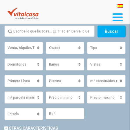
Buscar
Venta/Alquiler/Traspaso
Ciudad
Tipo
Dormitorios
Baños
Vistas
Primera Línea
Piscina
m² construidos mínimo
m² parcela mínimos
Precio mínimo
Precio máximo
Estado
OTRAS CARACTERÍSTICAS