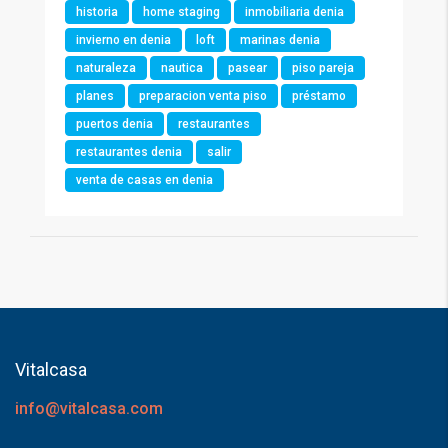
historia
home staging
inmobiliaria denia
invierno en denia
loft
marinas denia
naturaleza
nautica
pasear
piso pareja
planes
preparacion venta piso
préstamo
puertos denia
restaurantes
restaurantes denia
salir
venta de casas en denia
Vitalcasa
info@vitalcasa.com