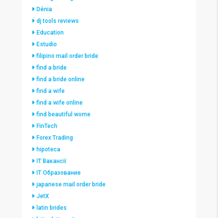
Dénia
dj tools reviews
Education
Estudio
filipino mail order bride
find a bride
find a bride online
find a wife
find a wife online
find beautiful wome
FinTech
Forex Trading
hipoteca
IT Вакансії
IT Образование
japanese mail order bride
JetX
latin brides