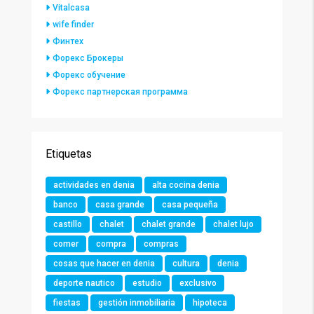
Vitalcasa
wife finder
Финтех
Форекс Брокеры
Форекс обучение
Форекс партнерская программа
Etiquetas
actividades en denia
alta cocina denia
banco
casa grande
casa pequeña
castillo
chalet
chalet grande
chalet lujo
comer
compra
compras
cosas que hacer en denia
cultura
denia
deporte nautico
estudio
exclusivo
fiestas
gestión inmobiliaria
hipoteca