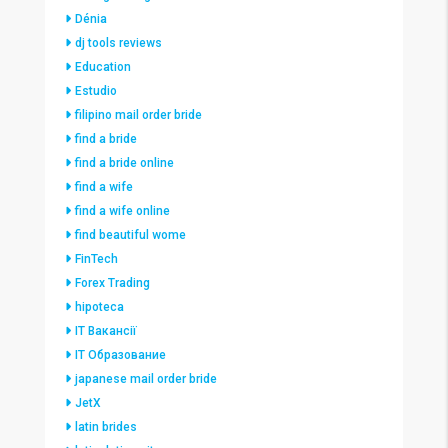
Dénia
dj tools reviews
Education
Estudio
filipino mail order bride
find a bride
find a bride online
find a wife
find a wife online
find beautiful wome
FinTech
Forex Trading
hipoteca
IT Вакансії
IT Образование
japanese mail order bride
JetX
latin brides