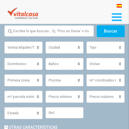
Buscar
Venta/Alquiler/Traspaso
Ciudad
Tipo
Dormitorios
Baños
Vistas
Primera Línea
Piscina
m² construidos mínimo
m² parcela mínimos
Precio mínimo
Precio máximo
Estado
OTRAS CARACTERÍSTICAS