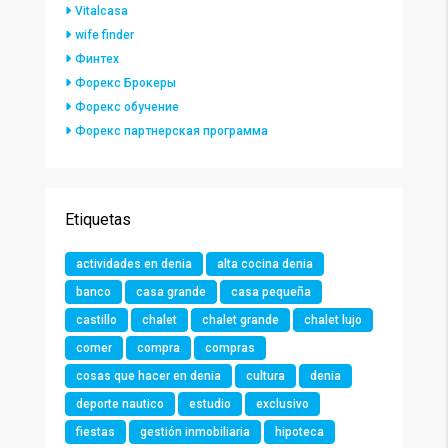
Vitalcasa
wife finder
Финтех
Форекс Брокеры
Форекс обучение
Форекс партнерская программа
Etiquetas
actividades en denia
alta cocina denia
banco
casa grande
casa pequeña
castillo
chalet
chalet grande
chalet lujo
comer
compra
compras
cosas que hacer en denia
cultura
denia
deporte nautico
estudio
exclusivo
fiestas
gestión inmobiliaria
hipoteca