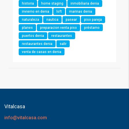
historia
home staging
inmobiliaria denia
invierno en denia
loft
marinas denia
naturaleza
nautica
pasear
piso pareja
planes
preparacion venta piso
préstamo
puertos denia
restaurantes
restaurantes denia
salir
venta de casas en denia
Vitalcasa
info@vitalcasa.com