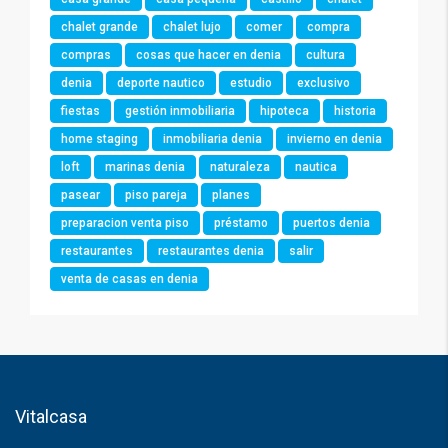
chalet grande
chalet lujo
comer
compra
compras
cosas que hacer en denia
cultura
denia
deporte nautico
estudio
exclusivo
fiestas
gestión inmobiliaria
hipoteca
historia
home staging
inmobiliaria denia
invierno en denia
loft
marinas denia
naturaleza
nautica
pasear
piso pareja
planes
preparacion venta piso
préstamo
puertos denia
restaurantes
restaurantes denia
salir
venta de casas en denia
Vitalcasa