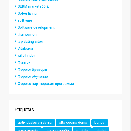
SERM markets60 2
Sober living
software
Software development
thai women
top dating sites
Vitalcasa
wife finder
Финтех
Форекс Брокеры
Форекс обучение
Форекс партнерская программа
Etiquetas
actividades en denia
alta cocina denia
banco
casa grande
casa pequeña
castillo
chalet