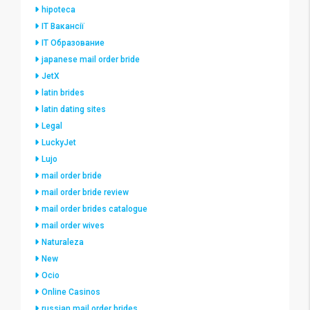
hipoteca
IT Вакансії
IT Образование
japanese mail order bride
JetX
latin brides
latin dating sites
Legal
LuckyJet
Lujo
mail order bride
mail order bride review
mail order brides catalogue
mail order wives
Naturaleza
New
Ocio
Online Casinos
russian mail order brides