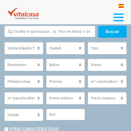
Buscar
Venta/Alquiler/Traspaso
Ciudad
Tipo
Dormitorios
Baños
Vistas
Primera Línea
Piscina
m² construidos mínimo
m² parcela mínimos
Precio mínimo
Precio máximo
Estado
OTRAS CARACTERÍSTICAS