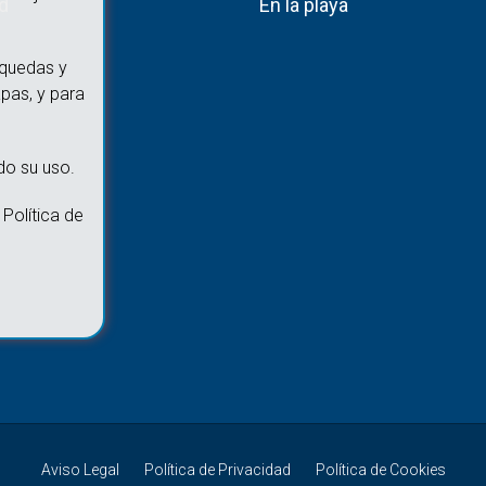
ad
En la playa
squedas y
pas, y para
do su uso.
Política de
Aviso Legal
Política de Privacidad
Política de Cookies