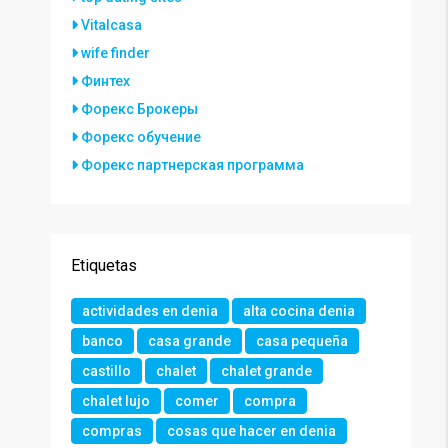
Vitalcasa
wife finder
Финтех
Форекс Брокеры
Форекс обучение
Форекс партнерская программа
Etiquetas
actividades en denia
alta cocina denia
banco
casa grande
casa pequeña
castillo
chalet
chalet grande
chalet lujo
comer
compra
compras
cosas que hacer en denia