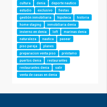
cultura
denia
deporte nautico
estudio
exclusivo
fiestas
gestión inmobiliaria
hipoteca
historia
home staging
inmobiliaria denia
invierno en denia
loft
marinas denia
naturaleza
nautica
pasear
piso pareja
planes
preparacion venta piso
préstamo
puertos denia
restaurantes
restaurantes denia
salir
venta de casas en denia