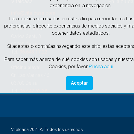
Vitalcasa
En la ciud
experiencia en la navegación.
info@vitalcasa.com
Las cookies son usadas en este sitio para recordar tus bú
preferencias, ofrecerte experiencias de medios sociales y ma
Oficina ciudad:
obtener datos estadísticos.
Carlos Sentí, 3
03700 Denia
Si aceptas o continúas navegando este sitio, estás aceptan
Tel.
96.643.17.22
Para saber más acerca de qué cookies son usadas y nuestra 
Cookies, por favor
Pincha aquí
Oficina playa:
Cr. Las Marinas 46
Aceptar
03700 Denia
Tel.
96.642.63.38
Vitalcasa 2021 © Todos los derechos