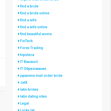
find a bride
find a bride online
find a wife
find a wife online
find beautiful wome
FinTech
Forex Trading
hipoteca
IT Вакансії
IT Образование
japanese mail order bride
JetX
latin brides
latin dating sites
Legal
LuckyJet