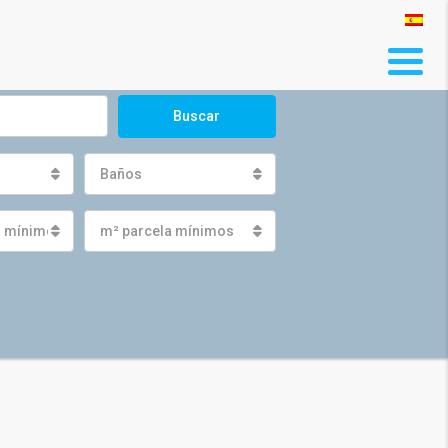
Buscar
Baños
s mínimos
m² parcela mínimos