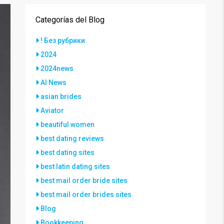
Categorías del Blog
! Без рубрики
2024
2024news
AI News
asian brides
Aviator
beautiful women
best dating reviews
best dating sites
best latin dating sites
best mail order bride sites
best mail order brides sites
Blog
Bookkeeping