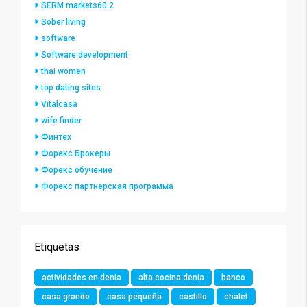
SERM markets60 2
Sober living
software
Software development
thai women
top dating sites
Vitalcasa
wife finder
Финтех
Форекс Брокеры
Форекс обучение
Форекс партнерская программа
Etiquetas
actividades en denia
alta cocina denia
banco
casa grande
casa pequeña
castillo
chalet