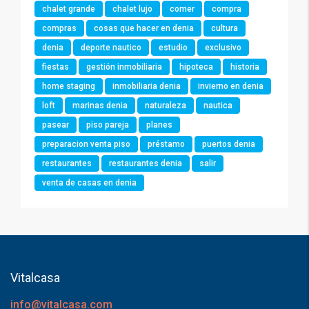
chalet grande
chalet lujo
comer
compra
compras
cosas que hacer en denia
cultura
denia
deporte nautico
estudio
exclusivo
fiestas
gestión inmobiliaria
hipoteca
historia
home staging
inmobiliaria denia
invierno en denia
loft
marinas denia
naturaleza
nautica
pasear
piso pareja
planes
preparacion venta piso
préstamo
puertos denia
restaurantes
restaurantes denia
salir
venta de casas en denia
Vitalcasa
info@vitalcasa.com