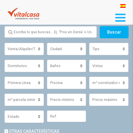
Buscar
Venta/Alquiler/Traspaso
Ciudad
Tipo
Dormitorios
Baños
Vistas
Primera Línea
Piscina
m² construidos mínimo
m² parcela mínimos
Precio mínimo
Precio máximo
Estado
OTRAS CARACTERÍSTICAS