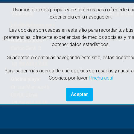
Usamos cookies propias y de terceros para ofrecerte un
Vitalcasa
En la ciud
experiencia en la navegación.
info@vitalcasa.com
Las cookies son usadas en este sitio para recordar tus bú
preferencias, ofrecerte experiencias de medios sociales y ma
Oficina ciudad:
obtener datos estadísticos.
Carlos Sentí, 3
03700 Denia
Si aceptas o continúas navegando este sitio, estás aceptan
Tel.
96.643.17.22
Para saber más acerca de qué cookies son usadas y nuestra 
Cookies, por favor
Pincha aquí
Oficina playa:
Cr. Las Marinas 46
Aceptar
03700 Denia
Tel.
96.642.63.38