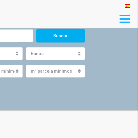
Buscar
Baños
s mínimos
m² parcela mínimos