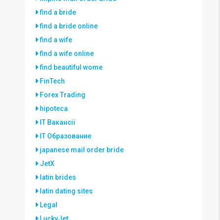
find a bride
find a bride online
find a wife
find a wife online
find beautiful wome
FinTech
Forex Trading
hipoteca
IT Вакансії
IT Образование
japanese mail order bride
JetX
latin brides
latin dating sites
Legal
LuckyJet