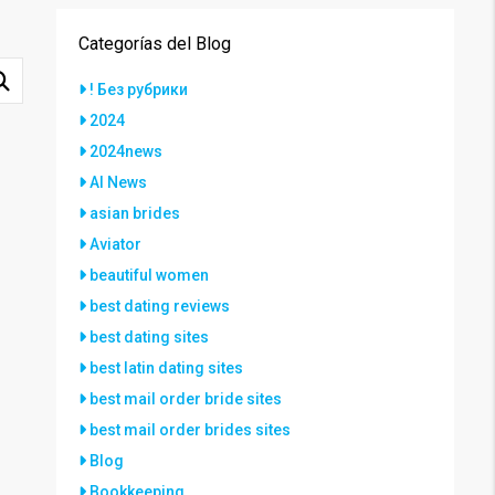
Categorías del Blog
! Без рубрики
2024
2024news
AI News
asian brides
Aviator
beautiful women
best dating reviews
best dating sites
best latin dating sites
best mail order bride sites
best mail order brides sites
Blog
Bookkeeping