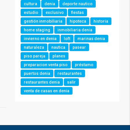
cultura
denia
deporte nautico
estudio
exclusivo
fiestas
gestión inmobiliaria
hipoteca
historia
home staging
inmobiliaria denia
invierno en denia
loft
marinas denia
naturaleza
nautica
pasear
piso pareja
planes
preparacion venta piso
préstamo
puertos denia
restaurantes
restaurantes denia
salir
venta de casas en denia