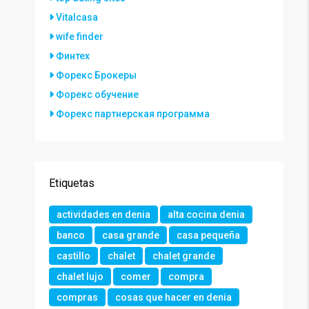
Vitalcasa
wife finder
Финтех
Форекс Брокеры
Форекс обучение
Форекс партнерская программа
Etiquetas
actividades en denia
alta cocina denia
banco
casa grande
casa pequeña
castillo
chalet
chalet grande
chalet lujo
comer
compra
compras
cosas que hacer en denia