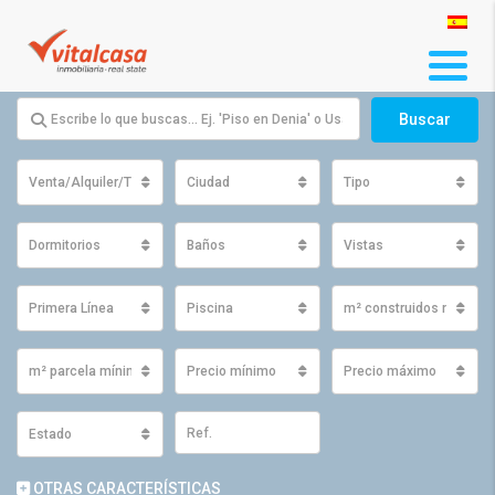
Buscar
Venta/Alquiler/Traspaso
Ciudad
Tipo
Dormitorios
Baños
Vistas
Primera Línea
Piscina
m² construidos mínimo
m² parcela mínimos
Precio mínimo
Precio máximo
Estado
OTRAS CARACTERÍSTICAS