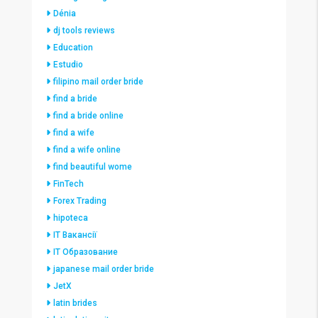
Dénia
dj tools reviews
Education
Estudio
filipino mail order bride
find a bride
find a bride online
find a wife
find a wife online
find beautiful wome
FinTech
Forex Trading
hipoteca
IT Вакансії
IT Образование
japanese mail order bride
JetX
latin brides