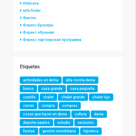
Vitalcasa
wife finder
Финтех
Форекс Брокеры
Форекс обучение
Форекс партнерская программа
Etiquetas
actividades en denia
alta cocina denia
banco
casa grande
casa pequeña
castillo
chalet
chalet grande
chalet lujo
comer
compra
compras
cosas que hacer en denia
cultura
denia
deporte nautico
estudio
exclusivo
fiestas
gestión inmobiliaria
hipoteca