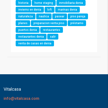
historia
home staging
inmobiliaria denia
invierno en denia
loft
marinas denia
naturaleza
nautica
pasear
piso pareja
planes
preparacion venta piso
préstamo
puertos denia
restaurantes
restaurantes denia
salir
venta de casas en denia
Vitalcasa
info@vitalcasa.com