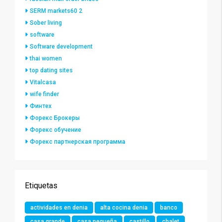
SERM markets60 2
Sober living
software
Software development
thai women
top dating sites
Vitalcasa
wife finder
Финтех
Форекс Брокеры
Форекс обучение
Форекс партнерская программа
Etiquetas
actividades en denia
alta cocina denia
banco
casa grande
casa pequeña
castillo
chalet