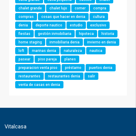
chalet grande
chalet lujo
comer
compra
compras
cosas que hacer en denia
cultura
denia
deporte nautico
estudio
exclusivo
fiestas
gestión inmobiliaria
hipoteca
historia
home staging
inmobiliaria denia
invierno en denia
loft
marinas denia
naturaleza
nautica
pasear
piso pareja
planes
preparacion venta piso
préstamo
puertos denia
restaurantes
restaurantes denia
salir
venta de casas en denia
Vitalcasa