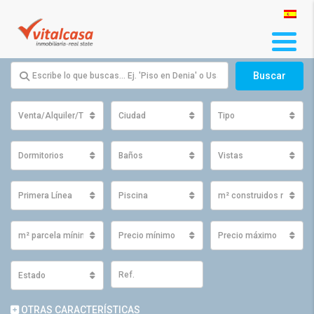
Buscar
Venta/Alquiler/Traspaso
Ciudad
Tipo
Dormitorios
Baños
Vistas
Primera Línea
Piscina
m² construidos mínimo
m² parcela mínimos
Precio mínimo
Precio máximo
Estado
OTRAS CARACTERÍSTICAS