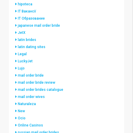
hipoteca
IT Вакансії
IT Образование
japanese mail order bride
JetX
latin brides
latin dating sites
Legal
LuckyJet
Lujo
mail order bride
mail order bride review
mail order brides catalogue
mail order wives
Naturaleza
New
Ocio
Online Casinos
russian mail order brides