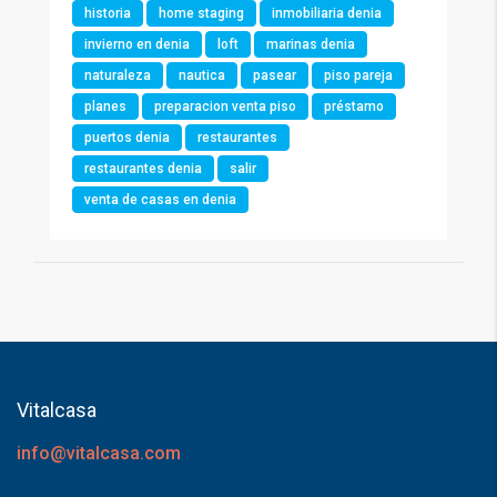
historia
home staging
inmobiliaria denia
invierno en denia
loft
marinas denia
naturaleza
nautica
pasear
piso pareja
planes
preparacion venta piso
préstamo
puertos denia
restaurantes
restaurantes denia
salir
venta de casas en denia
Vitalcasa
info@vitalcasa.com