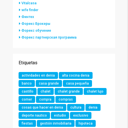
Vitalcasa
wife finder
Финтех
Форекс Брокеры
Форекс обучение
Форекс партнерская программа
Etiquetas
actividades en denia
alta cocina denia
banco
casa grande
casa pequeña
castillo
chalet
chalet grande
chalet lujo
comer
compra
compras
cosas que hacer en denia
cultura
denia
deporte nautico
estudio
exclusivo
fiestas
gestión inmobiliaria
hipoteca