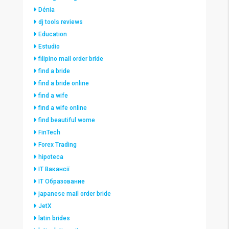
Dénia
dj tools reviews
Education
Estudio
filipino mail order bride
find a bride
find a bride online
find a wife
find a wife online
find beautiful wome
FinTech
Forex Trading
hipoteca
IT Вакансії
IT Образование
japanese mail order bride
JetX
latin brides