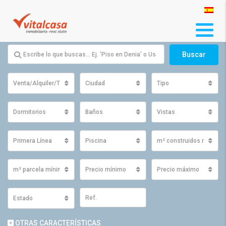
Buscar
Venta/Alquiler/Traspaso
Ciudad
Tipo
Dormitorios
Baños
Vistas
Primera Línea
Piscina
m² construidos mínimo
m² parcela mínimos
Precio mínimo
Precio máximo
Estado
OTRAS CARACTERÍSTICAS