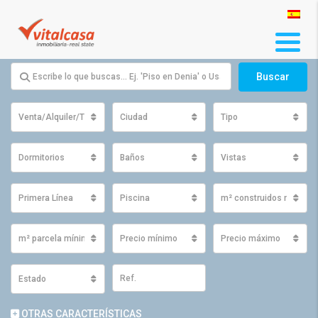
Buscar
Venta/Alquiler/Traspaso
Ciudad
Tipo
Dormitorios
Baños
Vistas
Primera Línea
Piscina
m² construidos mínimo
m² parcela mínimos
Precio mínimo
Precio máximo
Estado
OTRAS CARACTERÍSTICAS