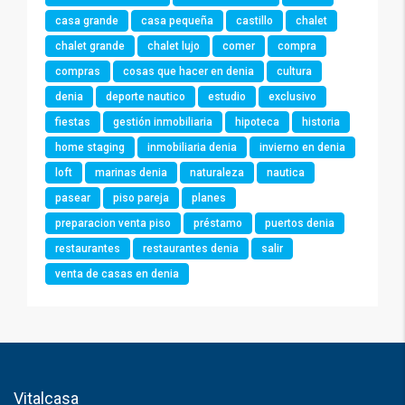
casa grande
casa pequeña
castillo
chalet
chalet grande
chalet lujo
comer
compra
compras
cosas que hacer en denia
cultura
denia
deporte nautico
estudio
exclusivo
fiestas
gestión inmobiliaria
hipoteca
historia
home staging
inmobiliaria denia
invierno en denia
loft
marinas denia
naturaleza
nautica
pasear
piso pareja
planes
preparacion venta piso
préstamo
puertos denia
restaurantes
restaurantes denia
salir
venta de casas en denia
Vitalcasa