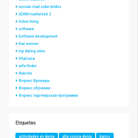
russian mail order brides
SERM markets60 2
Sober living
software
Software development
thai women
top dating sites
Vitalcasa
wife finder
Финтех
Форекс Брокеры
Форекс обучение
Форекс партнерская программа
Etiquetas
actividades en denia
alta cocina denia
banco