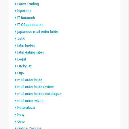
Forex Trading
hipoteca
IT Вакансії
IT Образование
japanese mail order bride
JetX
latin brides
latin dating sites
Legal
LuckyJet
Lujo
mail order bride
mail order bride review
mail order brides catalogue
mail order wives
Naturaleza
New
Ocio
Online Casinos