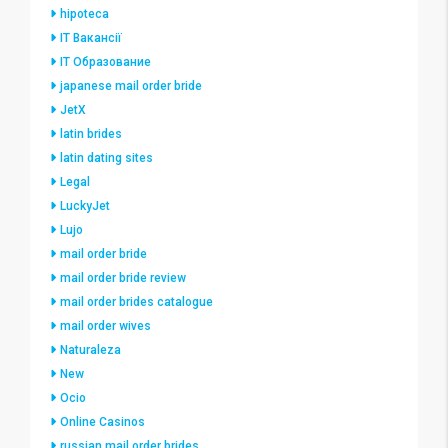
hipoteca
IT Вакансії
IT Образование
japanese mail order bride
JetX
latin brides
latin dating sites
Legal
LuckyJet
Lujo
mail order bride
mail order bride review
mail order brides catalogue
mail order wives
Naturaleza
New
Ocio
Online Casinos
russian mail order brides