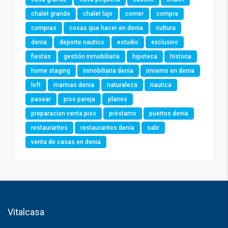
chalet grande
chalet lujo
comer
compra
compras
cosas que hacer en denia
cultura
denia
deporte nautico
estudio
exclusivo
fiestas
gestión inmobiliaria
hipoteca
historia
home staging
inmobiliaria denia
invierno en denia
loft
marinas denia
naturaleza
nautica
pasear
piso pareja
planes
preparacion venta piso
préstamo
puertos denia
restaurantes
restaurantes denia
salir
venta de casas en denia
Vitalcasa