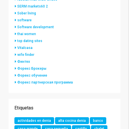
SERM markets60 2
Sober living
software
Software development
thai women
top dating sites
Vitalcasa
wife finder
Финтех
Форекс Брокеры
Форекс обучение
Форекс партнерская программа
Etiquetas
actividades en denia
alta cocina denia
banco
casa grande
casa pequeña
castillo
chalet