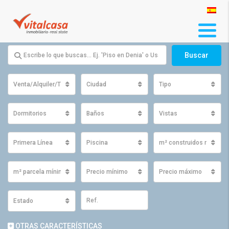
Buscar
Venta/Alquiler/Traspaso
Ciudad
Tipo
Dormitorios
Baños
Vistas
Primera Línea
Piscina
m² construidos mínimo
m² parcela mínimos
Precio mínimo
Precio máximo
Estado
OTRAS CARACTERÍSTICAS