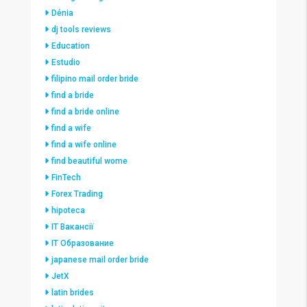
Dénia
dj tools reviews
Education
Estudio
filipino mail order bride
find a bride
find a bride online
find a wife
find a wife online
find beautiful wome
FinTech
Forex Trading
hipoteca
IT Вакансії
IT Образование
japanese mail order bride
JetX
latin brides