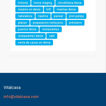
historia
home staging
inmobiliaria denia
invierno en denia
loft
marinas denia
naturaleza
nautica
pasear
piso pareja
planes
preparacion venta piso
préstamo
puertos denia
restaurantes
restaurantes denia
salir
venta de casas en denia
Vitalcasa
info@vitalcasa.com