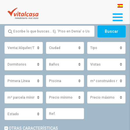
Buscar
Venta/Alquiler/Traspaso
Ciudad
Tipo
Dormitorios
Baños
Vistas
Primera Línea
Piscina
m² construidos mínimo
m² parcela mínimos
Precio mínimo
Precio máximo
Estado
OTRAS CARACTERÍSTICAS