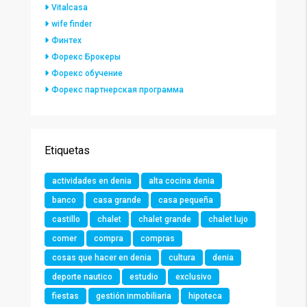
Vitalcasa
wife finder
Финтех
Форекс Брокеры
Форекс обучение
Форекс партнерская программа
Etiquetas
actividades en denia
alta cocina denia
banco
casa grande
casa pequeña
castillo
chalet
chalet grande
chalet lujo
comer
compra
compras
cosas que hacer en denia
cultura
denia
deporte nautico
estudio
exclusivo
fiestas
gestión inmobiliaria
hipoteca